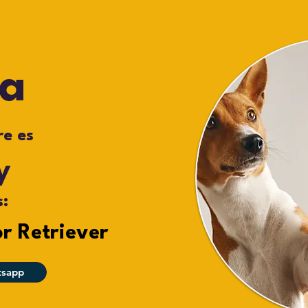
la
e es
y
s:
r Retriever
tsapp