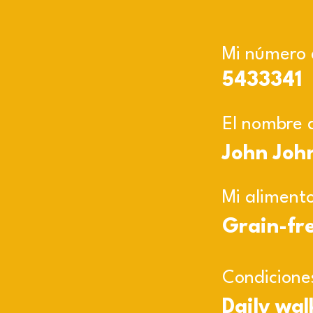
Mi número d
5433341
El nombre 
John Joh
Mi alimento
Grain-fr
Condicione
Daily wal