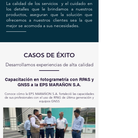
La calidad de los servicios y el cuidado en
los detalles que le brindamos a nuestros
productos, aseguran que la solución que
ofrecemos a nuestros clientes sea la que
mejor se acomoda a sus necesidades.
CASOS DE ÉXITO
Desarrollamos experiencias de alta calidad
Capacitación en fotogrametría con RPAS y
GNSS a la EPS MARAÑON S.A.
Conoce cómo la EPS MARAÑON S.A. fortaleció las capacidades
de sus profesionales con el uso de RPAS de última generación y
equipos GNSS