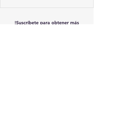
!Suscríbete para obtener más
novedades!
Suscribirme
Ponte en contacto con
nosotros
MAPPING TECHNOLOGIES E.I.R.L.
RUC 20610476580