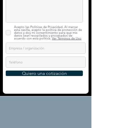
Acepto las Políticas de Privacidad. Al marcar
esta casilla, acepto la política de protección de
datos y doy mi consentimiento para que mis
datos sean recopilados y procesados de
acuerdo con esta política.
Ver Términos de Uso
Quiero una cotización