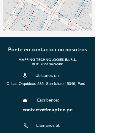
Ponte en contacto con nosotros
MAPPING TECHNOLOGIES E.I.R.L.
RUC 20610476580
Ubícanos en:
C. Las Orquídeas 585, San Isidro 15046, Perú
Escríbenos:
contacto@maptec.pe
Llámanos al: